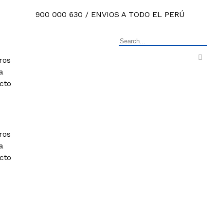
900 000 630 / ENVIOS A TODO EL PERÚ
ros
a
cto
ros
a
cto