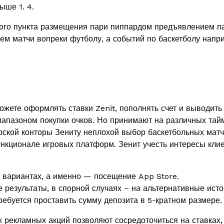
ыше 1. 4.
го пункта размещения пари пиппардом предъявлением пас
нем матчи вопреки футболу, а событий по баскетболу нап
ете оформлять ставки Zenit, пополнять счет и выводить 
иапазоном покупки очков. Но принимают на различных тай
рской конторы Зениту неплохой выбор баскетбольных мат
функционале игровых платформ. Зенит учесть интересы кл
 вариантах, а именно — посещение App Store.
 результаты, в спорной случаях – на альтернативные исто
ебуется проставить сумму депозита в 5-кратном размере.
х рекламных акций позволяют сосредоточиться на ставках