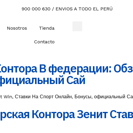
900 000 630 / ENVIOS A TODO EL PERÚ
Nosotros
Tienda
Contacto
онтора В федерации: Обзо
официальный Сай
it Win, Ставки На Спорт Онлайн, Бонусы, официальный Са
ерская Контора Зенит Ста