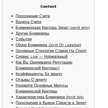
Content
Пополнение Счета
Валюта Счета
Букмекерская Контора Зенит (zenit Win)
Другие Букмекеры
События
Обзор Букмекера Zenit От Legalbet
Основные Стратегии Ставок На Спорт
Сервис Live — Нормальный
Как Вы Оцениваете Репутацию
Букмекерской Конторы?
Коэффициенты Бк зениту
Отзывы О зениту
Назовите Основные Минусы
Букмекерской Конторы
Характеристика Букмекера Zenit Win
Пополнение и Вывод Средств в Зенит