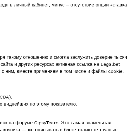
одя в личный кабинет, минус – отсутствие опции «ставка
аря такому отношению и смогла заслужить доверие тысяч
айта и других ресурсах активная ссылка на Legalbet
т с ним, вместе применяем в том числе и файлы cookie.
CBA).
е виднейших по этому показателю.
авок на форуме GipsyTeam. Это самая знаменитая
авочника — же описывать в блоге только те трудные,