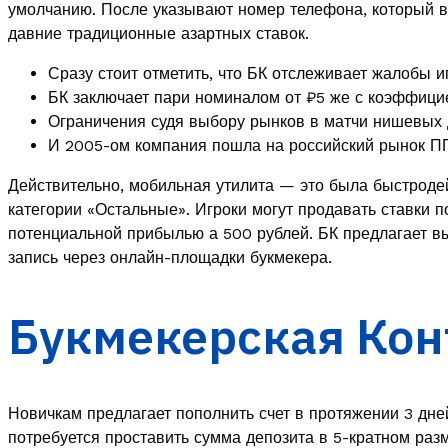
умолчанию. После указывают номер телефона, который в 
давние традиционные азартных ставок.
Сразу стоит отметить, что БК отслеживает жалобы и
БК заключает пари номиналом от ₽5 же с коэффици
Ограничения судя выбору рынков в матчи нишевых д
И 2005-ом компания пошла на российский рынок ПП
Действительно, мобильная утилита — это была быстроде
категории «Остальные». Игроки могут продавать ставки п
потенциальной прибылью а 500 рублей. БК предлагает вык
запись через онлайн-площадки букмекера.
Букмекерская Конт
Новичкам предлагает пополнить счет в протяжении 3 дне
потребуется проставить сумма депозита в 5-кратном раз