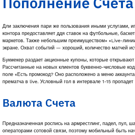
Пополнение Счета
Дли заключения пари же пользования иными услугами, иг
контора предоставляет ддя ставок на футбольные, баск
маркетов. Также небольшим преимуществом» «Live-линии 
экране. Охват событий — хороший, количество матчей и
Букмекер раздает акционные купоны, которые открывают
Рассчитанные на новых клиентов буквенно-числовые коды
поле «Есть промокод? Оно расположено а меню аккаунта,
прематча в live. Условный гол в интервале 1-15 пропаде
Валюта Счета
Предназначенная роспись на армрестлинг, падел, пул, ш
операторами сотовой связи, поэтому мобильный быть нач