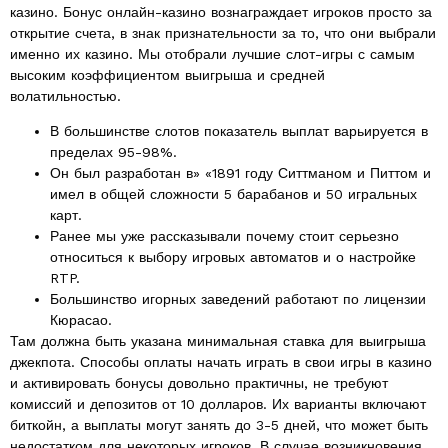
казино. Бонус онлайн-казино вознаграждает игроков просто за
открытие счета, в знак признательности за то, что они выбрали
именно их казино. Мы отобрали лучшие слот-игры с самым
высоким коэффициентом выигрыша и средней
волатильностью.
В большинстве слотов показатель выплат варьируется в
пределах 95-98%.
Он был разработан в» «1891 году Ситтманом и Питтом и
имел в общей сложности 5 барабанов и 50 игральных
карт.
Ранее мы уже рассказывали почему стоит серьезно
относиться к выбору игровых автоматов и о настройке
RTP.
Большинство игорных заведений работают по лицензии
Кюрасао.
Там должна быть указана минимальная ставка для выигрыша
джекпота. Способы оплаты начать играть в свои игры в казино
и активировать бонусы довольно практичны, не требуют
комиссий и депозитов от 10 долларов. Их варианты включают
биткойн, а выплаты могут занять до 3-5 дней, что может быть
недостатком для некоторых игроков. В случае возникновения