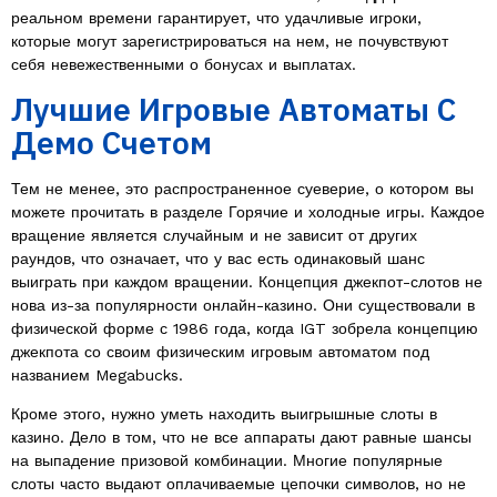
реальном времени гарантирует, что удачливые игроки,
которые могут зарегистрироваться на нем, не почувствуют
себя невежественными о бонусах и выплатах.
Лучшие Игровые Автоматы С
Демо Счетом
Тем не менее, это распространенное суеверие, о котором вы
можете прочитать в разделе Горячие и холодные игры. Каждое
вращение является случайным и не зависит от других
раундов, что означает, что у вас есть одинаковый шанс
выиграть при каждом вращении. Концепция джекпот-слотов не
нова из-за популярности онлайн-казино. Они существовали в
физической форме с 1986 года, когда IGT зобрела концепцию
джекпота со своим физическим игровым автоматом под
названием Megabucks.
Кроме этого, нужно уметь находить выигрышные слоты в
казино. Дело в том, что не все аппараты дают равные шансы
на выпадение призовой комбинации. Многие популярные
слоты часто выдают оплачиваемые цепочки символов, но не