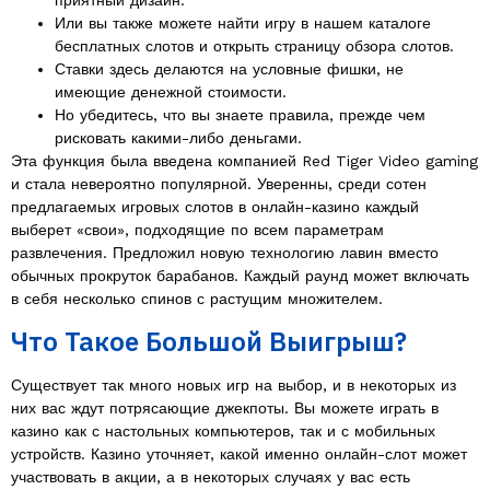
Или вы также можете найти игру в нашем каталоге
бесплатных слотов и открыть страницу обзора слотов.
Ставки здесь делаются на условные фишки, не
имеющие денежной стоимости.
Но убедитесь, что вы знаете правила, прежде чем
рисковать какими-либо деньгами.
Эта функция была введена компанией Red Tiger Video gaming
и стала невероятно популярной. Уверенны, среди сотен
предлагаемых игровых слотов в онлайн-казино каждый
выберет «свои», подходящие по всем параметрам
развлечения. Предложил новую технологию лавин вместо
обычных прокруток барабанов. Каждый раунд может включать
в себя несколько спинов с растущим множителем.
Что Такое Большой Выигрыш?
Существует так много новых игр на выбор, и в некоторых из
них вас ждут потрясающие джекпоты. Вы можете играть в
казино как с настольных компьютеров, так и с мобильных
устройств. Казино уточняет, какой именно онлайн-слот может
участвовать в акции, а в некоторых случаях у вас есть