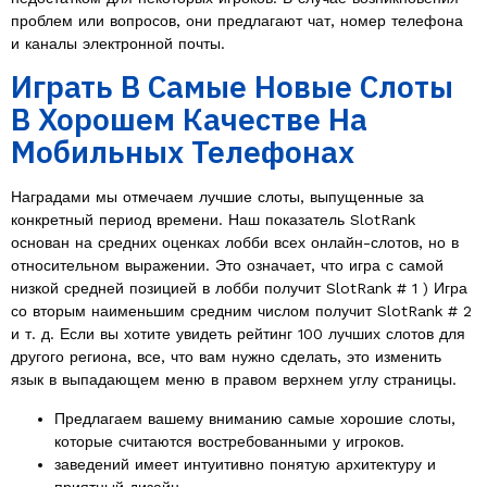
проблем или вопросов, они предлагают чат, номер телефона
и каналы электронной почты.
Играть В Самые Новые Слоты
В Хорошем Качестве На
Мобильных Телефонах
Наградами мы отмечаем лучшие слоты, выпущенные за
конкретный период времени. Наш показатель SlotRank
основан на средних оценках лобби всех онлайн-слотов, но в
относительном выражении. Это означает, что игра с самой
низкой средней позицией в лобби получит SlotRank # 1 ) Игра
со вторым наименьшим средним числом получит SlotRank # 2
и т. д. Если вы хотите увидеть рейтинг 100 лучших слотов для
другого региона, все, что вам нужно сделать, это изменить
язык в выпадающем меню в правом верхнем углу страницы.
Предлагаем вашему вниманию самые хорошие слоты,
которые считаются востребованными у игроков.
заведений имеет интуитивно понятую архитектуру и
приятный дизайн.