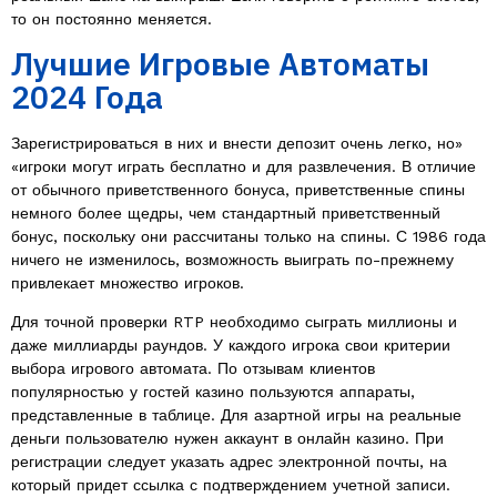
то он постоянно меняется.
Лучшие Игровые Автоматы
2024 Года
Зарегистрироваться в них и внести депозит очень легко, но»
«игроки могут играть бесплатно и для развлечения. В отличие
от обычного приветственного бонуса, приветственные спины
немного более щедры, чем стандартный приветственный
бонус, поскольку они рассчитаны только на спины. С 1986 года
ничего не изменилось, возможность выиграть по-прежнему
привлекает множество игроков.
Для точной проверки RTP необходимо сыграть миллионы и
даже миллиарды раундов. У каждого игрока свои критерии
выбора игрового автомата. По отзывам клиентов
популярностью у гостей казино пользуются аппараты,
представленные в таблице. Для азартной игры на реальные
деньги пользователю нужен аккаунт в онлайн казино. При
регистрации следует указать адрес электронной почты, на
который придет ссылка с подтверждением учетной записи.