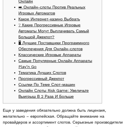
Онлайн
➡️ Онлайн-слоты Против Реальных
Игровых Автоматов
Какое Интернет-казино Выбрать
❔ Какие Прогрессивные Игровые
Автоматы Могут Выплачивать Самый
Большой Джекпот?
🖥️ Лучшие Поставщики Программного
Обеспечения Для Онлайн-слотов
Классические Игровые Аппараты
Самые Популярные Онлайн Аппараты
Play’n Go
Тематика Лучших Слотов
Прогрессивный Джекпот
Ссылки По Теме Слот-машин
Онлайн Слоты Risk Game: Увеличьте
Выигрыш В 2 Раза И Больше
Еще у заведения обязательно должна быть лицензия,
желательно – европейская. Обращайте внимание на
провайдеров и ассортимент слотов. Серьезные производители