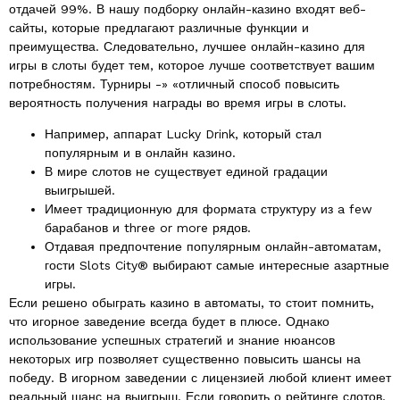
отдачей 99%. В нашу подборку онлайн-казино входят веб-
сайты, которые предлагают различные функции и
преимущества. Следовательно, лучшее онлайн-казино для
игры в слоты будет тем, которое лучше соответствует вашим
потребностям. Турниры -» «отличный способ повысить
вероятность получения награды во время игры в слоты.
Например, аппарат Lucky Drink, который стал
популярным и в онлайн казино.
В мире слотов не существует единой градации
выигрышей.
Имеет традиционную для формата структуру из a few
барабанов и three or more рядов.
Отдавая предпочтение популярным онлайн-автоматам,
гости Slots City® выбирают самые интересные азартные
игры.
Если решено обыграть казино в автоматы, то стоит помнить,
что игорное заведение всегда будет в плюсе. Однако
использование успешных стратегий и знание нюансов
некоторых игр позволяет существенно повысить шансы на
победу. В игорном заведении с лицензией любой клиент имеет
реальный шанс на выигрыш. Если говорить о рейтинге слотов,