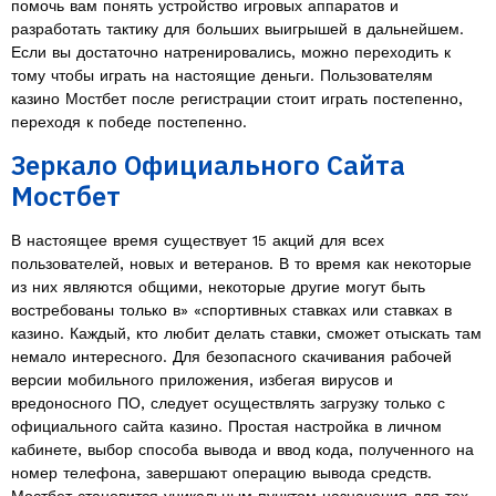
помочь вам понять устройство игровых аппаратов и
разработать тактику для больших выигрышей в дальнейшем.
Если вы достаточно натренировались, можно переходить к
тому чтобы играть на настоящие деньги. Пользователям
казино Мостбет после регистрации стоит играть постепенно,
переходя к победе постепенно.
Зеркало Официального Сайта
Мостбет
В настоящее время существует 15 акций для всех
пользователей, новых и ветеранов. В то время как некоторые
из них являются общими, некоторые другие могут быть
востребованы только в» «спортивных ставках или ставках в
казино. Каждый, кто любит делать ставки, сможет отыскать там
немало интересного. Для безопасного скачивания рабочей
версии мобильного приложения, избегая вирусов и
вредоносного ПО, следует осуществлять загрузку только с
официального сайта казино. Простая настройка в личном
кабинете, выбор способа вывода и ввод кода, полученного на
номер телефона, завершают операцию вывода средств.