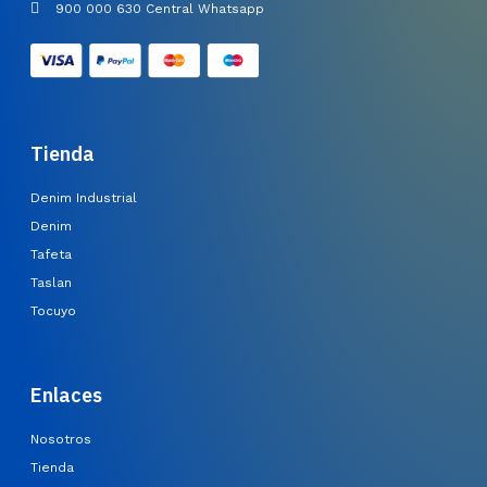
900 000 630 Central Whatsapp
Tienda
Denim Industrial
Denim
Tafeta
Taslan
Tocuyo
Enlaces
Nosotros
Tienda