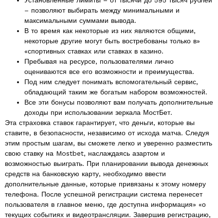
– позволяют выбирать между минимальными и
максимальными суммами вывода.
В то время как некоторые из них являются общими,
некоторые другие могут быть востребованы только в»
«спортивных ставках или ставках в казино.
Пребывая на ресурсе, пользователями лично
оцениваются все его возможности и преимущества.
Под ним следует понимать вспомогательный сервис,
обладающий таким же богатым набором возможностей.
Все эти бонусы позволяют вам получать дополнительные
доходы при использовании зеркала МостБет.
Эта страховка ставок гарантирует, что деньги, которые вы
ставите, в безопасности, независимо от исхода матча. Следуя
этим простым шагам, вы сможете легко и уверенно разместить
свою ставку на Mostbet, наслаждаясь азартом и
возможностью выиграть. При планировании вывода денежных
средств на банковскую карту, необходимо ввести
дополнительные данные, которые привязаны к этому номеру
телефона. После успешной регистрации система перенесет
пользователя в главное меню, где доступна информация» «о
текущих событиях и видеотрансляции. Завершив регистрацию,