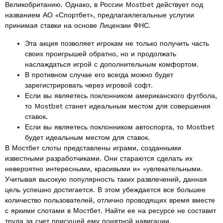
Великобританию. Однако, в России Mostbet действует под
названием АО «Спортбет», предлагаялегальные услугии
принимая ставки на основе Лицензии ФНС.
Эта акция позволяет игрокам не только получить часть
своих проигрышей обратно, но и продолжать
наслаждаться игрой с дополнительным комфортом.
В противном случае его всегда можно будет
зарегистрировать через игровой софт.
Если вы являетесь поклонником американского футбола,
то Mostbet станет идеальным местом для совершения
ставок.
Если вы являетесь поклонником автоспорта, то Mostbet
будет идеальным местом для ставок.
В Мостбет слоты представлены играми, созданными
известными разработчиками. Они стараются сделать их
невероятно интересными, красивыми и» «увлекательными.
Учитывая высокую популярность таких развлечений, данная
цель успешно достигается. В этом убеждается все большее
количество пользователей, отлично проводящих время вместе
с яркими слотами в Мостбет. Найти ее на ресурсе не составит
труда за счет присущей ему понятной навигации.