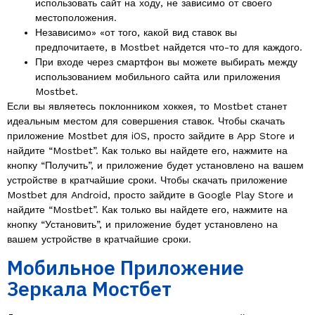
использовать сайт на ходу, не зависимо от своего
местоположения.
Независимо» «от того, какой вид ставок вы
предпочитаете, в Mostbet найдется что-то для каждого.
При входе через смартфон вы можете выбирать между
использованием мобильного сайта или приложения
Mostbet.
Если вы являетесь поклонником хоккея, то Mostbet станет
идеальным местом для совершения ставок. Чтобы скачать
приложение Mostbet для iOS, просто зайдите в App Store и
найдите “Mostbet”. Как только вы найдете его, нажмите на
кнопку “Получить”, и приложение будет установлено на вашем
устройстве в кратчайшие сроки. Чтобы скачать приложение
Mostbet для Android, просто зайдите в Google Play Store и
найдите “Mostbet”. Как только вы найдете его, нажмите на
кнопку “Установить”, и приложение будет установлено на
вашем устройстве в кратчайшие сроки.
Мобильное Приложение
Зеркала Мостбет