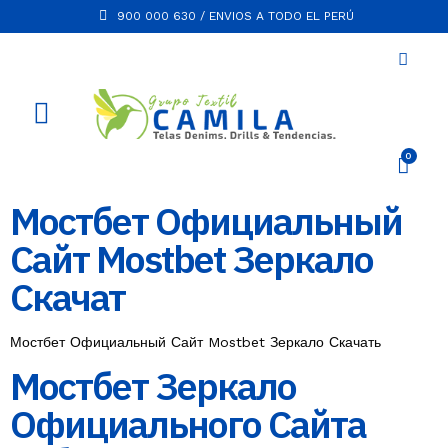
900 000 630 / ENVIOS A TODO EL PERÚ
Мостбет Официальный
Сайт Mostbet Зеркало
Скачат
Мостбет Официальный Сайт Mostbet Зеркало Скачать
Мостбет Зеркало ️
Официального Сайта