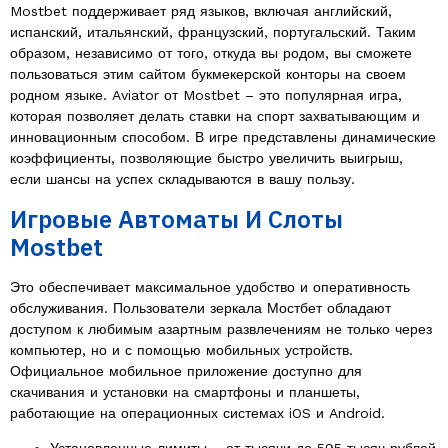
Mostbet поддерживает ряд языков, включая английский,
испанский, итальянский, французский, португальский. Таким
образом, независимо от того, откуда вы родом, вы сможете
пользоваться этим сайтом букмекерской конторы на своем
родном языке. Aviator от Mostbet – это популярная игра,
которая позволяет делать ставки на спорт захватывающим и
инновационным способом. В игре представлены динамические
коэффициенты, позволяющие быстро увеличить выигрыш,
если шансы на успех складываются в вашу пользу.
Игровые Автоматы И Слоты
Mostbet
Это обеспечивает максимальное удобство и оперативность
обслуживания. Пользователи зеркала Мостбет обладают
доступом к любимым азартным развлечениям не только через
компьютер, но и с помощью мобильных устройств.
Официальное мобильное приложение доступно для
скачивания и установки на смартфоны и планшеты,
работающие на операционных системах iOS и Android.
Установленные лимиты – от тысячи до 595 тысяч рублей