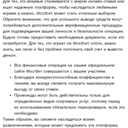
Для тех, кто впервые сталкивается с миром онлайн-ставок или
ищет надежную платформу, чтобы насладиться любимыми
играми в казино, Mostbet может стать отличным выбором.
Обратите внимание, что для успешного вывода средств могут
потребоваться дополнительные верификационные процедуры
для подтверждения вашей личности и безопасности операции.
Будьте готовы предоставить необходимые документы, если это
потребуется. Для тех, кто играет на Mostbet online, важно
знать, как легко и без проблем пополнить свой счет и вывести
деньги.
Все финансовые операции на нашем официальном
сайте Мостбет совершаются с вашим участием.
Благодаря конкурентоспособным коэффициентам и
линиям, вы всегда сможете получить максимальную
выгоду от своих ставок.
Промокоды могут быть действительны только для
определенных видов спортивных услуг, поэтому перед
их использованием обязательно перепроверьте, если это
необходимо.
Таким образом, вы сможете насладиться всеми
развлечениями, которые может предложить эта платформа.