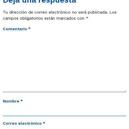
Tu dirección de correo electrónico no será publicada.
Los
campos obligatorios están marcados con
*
Comentario
*
Nombre
*
Correo electrónico
*