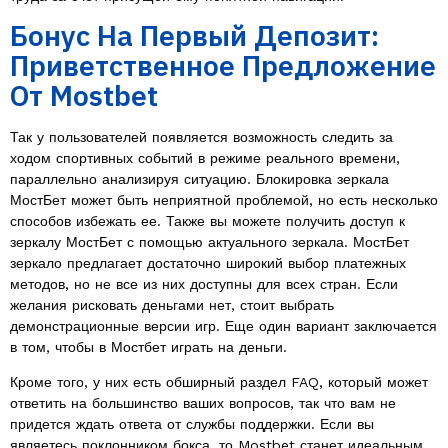
Бонус На Первый Депозит:
Приветственное Предложение
От Mostbet
Так у пользователей появляется возможность следить за
ходом спортивных событий в режиме реального времени,
параллельно анализируя ситуацию. Блокировка зеркала
МостБет может быть неприятной проблемой, но есть несколько
способов избежать ее. Также вы можете получить доступ к
зеркалу МостБет с помощью актуального зеркала. МостБет
зеркало предлагает достаточно широкий выбор платежных
методов, но не все из них доступны для всех стран. Если
желания рисковать деньгами нет, стоит выбрать
демонстрационные версии игр. Еще один вариант заключается
в том, чтобы в Мостбет играть на деньги.
Кроме того, у них есть обширный раздел FAQ, который может
ответить на большинство ваших вопросов, так что вам не
придется ждать ответа от службы поддержки. Если вы
являетесь поклонником бокса, то Mostbet станет идеальным