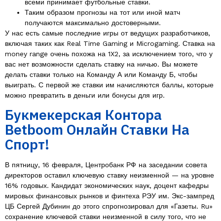
всеми принимает футбольные ставки.
Таким образом прогнозы на тот или иной матч
получаются максимально достоверными.
У нас есть самые последние игры от ведущих разработчиков,
включая таких как Real Time Gaming и Microgaming. Ставка на
money range очень похожа на 1X2, за исключением того, что у
вас нет возможности сделать ставку на ничью. Вы можете
делать ставки только на Команду А или Команду Б, чтобы
выиграть. С первой же ставки им начисляются баллы, которые
можно превратить в деньги или бонусы для игр.
Букмекерская Контора
Betboom Онлайн Ставки На
Спорт!
В пятницу, 16 февраля, Центробанк РФ на заседании совета
директоров оставил ключевую ставку неизменной — на уровне
16% годовых. Кандидат экономических наук, доцент кафедры
мировых финансовых рынков и финтеха РЭУ им. Экс-зампред
ЦБ Сергей Дубинин до этого спрогнозировал для «Газеты. Ru»
сохранение ключевой ставки неизменной в силу того, что не