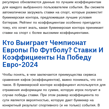
регулярно обновляются данные по лучшим коэффициентам
для каждого выбранного пользователем события. Вы сможете
автоматически загружать ставки на спорт, которые разместит
букмекерская контора, предложившая лучшие условия
бэттерам. Рейтинг по коэффициентам особенно пригодится
тому, кто хочет знать, какая букмекерская контора принимает
ставки на спорт с более высокими коэффициентами.
Кто Выиграет Чемпионат
Европы По Футболу? Ставки И
Коэффициенты На Победу
Евро-2024
Чтобы понять, в чем заключается преимущества сервиса
сравнения кэфов (коэффициентов), важно понимать, что это
такое. В букмекерской конторе коэффициент используется для
отражения информации по сумме, которую игрок получит в
случае победы ставки. При этом размер коэффициента по
сути является вероятностью, которую дает букмекер на
конкретный результат спортивного (и не только) события. В