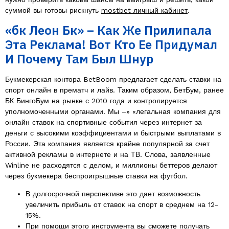
суммой вы готовы рискнуть
mostbet личный кабинет
.
«бк Леон Бк» – Как Же Прилипала
Эта Реклама! Вот Кто Ее Придумал
И Почему Там Был Шнур
Букмекерская контора BetBoom предлагает сделать ставки на
спорт онлайн в прематч и лайв. Таким образом, БетБум, ранее
БК БингоБум на рынке с 2010 года и контролируется
уполномоченными органами. Мы –» «легальная компания для
онлайн ставок на спортивные события через интернет за
деньги с высокими коэффициентами и быстрыми выплатами в
России. Эта компания является крайне популярной за счет
активной рекламы в интернете и на ТВ. Слова, заявленные
Winline не расходятся с делом, и миллионы беттеров делают
через букмекера беспроигрышные ставки на футбол.
В долгосрочной перспективе это дает возможность
увеличить прибыль от ставок на спорт в среднем на 12-
15%.
При помощи этого инструмента вы сможете получать