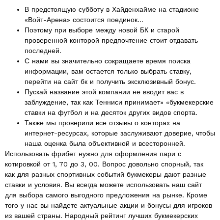
В предстоящую субботу в Хайденхайме на стадионе
«Войт-Арена» состоится поединок…
Поэтому при выборе между новой БК и старой
проверенной конторой предпочтение стоит отдавать
последней.
С нами вы значительно сокращаете время поиска
информации, вам остается только выбрать ставку,
перейти на сайт бк и получить эксклюзивный бонус.
Пускай название этой компании не вводит вас в
заблуждение, так как Тенниси принимает» «букмекерские
ставки на футбол и на десяток других видов спорта.
Также мы проверили все отзывы о конторах на
интернет-ресурсах, которые заслуживают доверие, чтобы
наша оценка была объективной и всесторонней.
Использовать фрибет нужно для оформления пари с
котировкой от 1, 70 до 3, 00. Вопрос довольно спорный, так
как для разных спортивных событий букмекеры дают разные
ставки и условия. Вы всегда можете использовать наш сайт
для выбора самого выгодного предложения на рынке. Кроме
того у нас вы найдете актуальные акции и бонусы для игроков
из вашей страны. Народный рейтинг лучших букмекерских