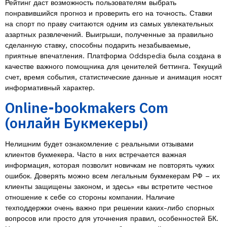
Рейтинг даст возможность пользователям выбрать
понравившийся прогноз и проверить его на точность. Ставки
на спорт по праву считаются одним из самых увлекательных
азартных развлечений. Выигрыши, полученные за правильно
сделанную ставку, способны подарить незабываемые,
приятные впечатления. Платформа Oddspedia была создана в
качестве важного помощника для ценителей беттинга. Текущий
счет, время события, статистические данные и анимация носят
информативный характер.
Online-bookmakers Com
(онлайн Букмекеры)
Нелишним будет ознакомление с реальными отзывами
клиентов букмекера. Часто в них встречается важная
информация, которая позволит новичкам не повторять чужих
ошибок. Доверять можно всем легальным букмекерам РФ – их
клиенты защищены законом, и здесь» «вы встретите честное
отношение к себе со стороны компании. Наличие
техподдержки очень важно при решении каких-либо спорных
вопросов или просто для уточнения правил, особенностей БК.