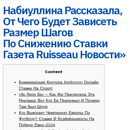
Набиуллина Рассказала,
От Чего Будет Зависеть
Размер Шагов
По Снижению Ставки
Газета Ruisseau Новости»
Content
Букмекерская Контора Betboom Онлайн
Ставки На Спорт!
«бк Леон Бк» – Как Же Прилипала Эта
Реклама! Вот Кто Ее Придумал И Почему
Там Был Шнур
Кто Выиграет Чемпионат Европы По
Футболу? Ставки И Коэффициенты На
Победу Евро-2024