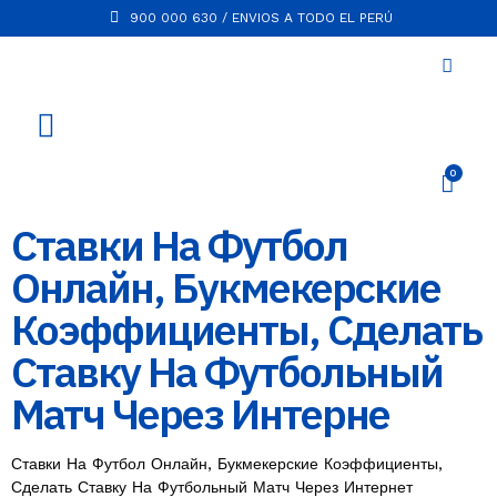
900 000 630 / ENVIOS A TODO EL PERÚ
Ставки На Футбол
Онлайн, Букмекерские
Коэффициенты, Сделать
Ставку На Футбольный
Матч Через Интерне
Ставки На Футбол Онлайн, Букмекерские Коэффициенты,
Сделать Ставку На Футбольный Матч Через Интернет