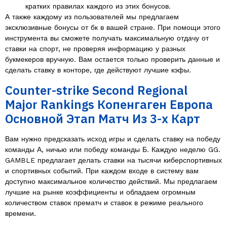
кратких правилах каждого из этих бонусов.
А также каждому из пользователей мы предлагаем
эксклюзивные бонусы от бк в вашей стране. При помощи этого
инструмента вы сможете получать максимальную отдачу от
ставки на спорт, не проверяя информацию у разных
букмекеров вручную. Вам остается только проверить данные и
сделать ставку в конторе, где действуют лучшие кэфы.
Counter-strike Second Regional
Major Rankings Копенгаген Европа
Основной Этап Матч Из 3-х Карт
Вам нужно предсказать исход игры и сделать ставку на победу
команды А, ничью или победу команды Б. Каждую неделю GG.
GAMBLE предлагает делать ставки на тысячи киберспортивных
и спортивных событий. При каждом входе в систему вам
доступно максимальное количество действий. Мы предлагаем
лучшие на рынке коэффициенты и обладаем огромным
количеством ставок прематч и ставок в режиме реального
времени.