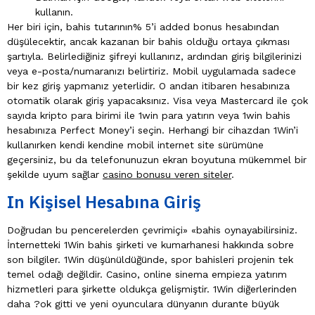
kullanın.
Her biri için, bahis tutarının% 5’i added bonus hesabından
düşülecektir, ancak kazanan bir bahis olduğu ortaya çıkması
şartıyla. Belirlediğiniz şifreyi kullanırız, ardından giriş bilgilerinizi
veya e-posta/numaranızı belirtiriz. Mobil uygulamada sadece
bir kez giriş yapmanız yeterlidir. O andan itibaren hesabınıza
otomatik olarak giriş yapacaksınız. Visa veya Mastercard ile çok
sayıda kripto para birimi ile 1win para yatırın veya 1win bahis
hesabınıza Perfect Money’i seçin. Herhangi bir cihazdan 1Win’i
kullanırken kendi kendine mobil internet site sürümüne
geçersiniz, bu da telefonunuzun ekran boyutuna mükemmel bir
şekilde uyum sağlar
casino bonusu veren siteler
.
In Kişisel Hesabına Giriş
Doğrudan bu pencerelerden çevrimiçi» «bahis oynayabilirsiniz.
İnternetteki 1Win bahis şirketi ve kumarhanesi hakkında sobre
son bilgiler. 1Win düşünüldüğünde, spor bahisleri projenin tek
temel odağı değildir. Casino, online sinema empieza yatırım
hizmetleri para şirkette oldukça gelişmiştir. 1Win diğerlerinden
daha ?ok gitti ve yeni oyunculara dünyanın durante büyük