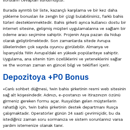
Burada ayrıntılı bir liste, kazançlı karşılama ve bir kez daha
yükleme bonusları ile zengin bir çizgi bulabilirsiniz, farklı bahis
türleri desteklenmektedir. Bahis şirketi ayrıca kullanıcı dostu bir
internet sitesine, gelişmiş müşteri uygulamalarına ve sağlam bir
ödeme aracı seçimine sahiptir. Projenin Asya pazarı da hidup
olarak geliştirilmektedir. Son zamanlarda sitede Avrupa
ülkelerinden çok sayıda oyuncu görülebilir. Almanya ve
İspanya’da 1Win Avrupa’daki en yüksek popülariteye sahiptir.
Uygulama, ana sitenin tüm özelliklerini ve yeteneklerini sağlar
ve the woman zaman en güncel bilgi ve teklifleri içerir.
Depozitoya +P0 Bonus
«Canlı sohbet düğmesi, 1win bahis şirketinin resmi web sitesinin
sağ alt köşesindedir. Adınızı, e-postanızı ve itirazınızın özünü
girmeniz gereken formu açar. Rusya’dan gelen müşterilerin
rahatlığı için, 1win bahis şirketinin destek departmanı Rusça
çalışmaktadır. Operatörler günün 24 saati çevrimiçidir, bu da
istediğiniz zaman soru sormanıza ve sistem sorunlarınız varsa
yardım istemenize olanak tanır.