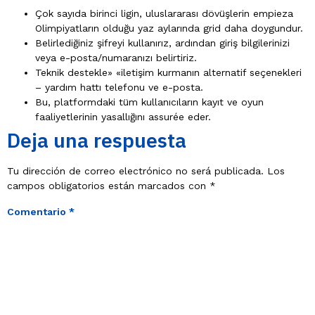
Çok sayıda birinci ligin, uluslararası dövüşlerin empieza
Olimpiyatların olduğu yaz aylarında grid daha doygundur.
Belirlediğiniz şifreyi kullanırız, ardından giriş bilgilerinizi
veya e-posta/numaranızı belirtiriz.
Teknik destekle» «iletişim kurmanın alternatif seçenekleri
– yardım hattı telefonu ve e-posta.
Bu, platformdaki tüm kullanıcıların kayıt ve oyun
faaliyetlerinin yasallığını assurée eder.
Deja una respuesta
Tu dirección de correo electrónico no será publicada.
Los
campos obligatorios están marcados con
*
Comentario
*