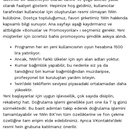
olarak faaliyet gösterir. Hepinize hoş geldiniz, kullanıcılar
tarafından kullanıcılar için oluşturulan resmi olmayan 1Win
kulübüne. Dostça topluluğumuz, favori şirketimiz 1Win hakkında
kapsamlı bilgi sunuyor. Ana sayfayı aşağı kaydırmanız ve
altbilgide «Bonuslar ve Promosyonlar» ı seçmeniz gerekir. Yeni
müşteriler için ücretsiz bahis promosyonu şimdilik askıya alındı.
Programın her en yeni kullanıcısının oyun hesabına 1500
lira yatırılıyor.
Ancak, 1Win’in farklı ülkeler için ayrı alan adları yoktur.
Kumar bağımlılık yapabilir, bu nedenle siz ya da
tanıdığınız biri kumar bağımlılığından muzdaripse,
profesyonel bir kuruluştan yardım isteyin.
1win’deki tekliflerin seviyesi piyasadaki ortalamadan daha
yüksektir.
Yeni başlayanlar için uygun işlevsellik, çok sayıda disiplin,
rekabetçi hat. Doğrulama işlemi genellikle just one ila 7 iş günü
sürmektedir. Bu basit adımları takip ederek doğrulama işlemini
tamamlayabilir ve 1Win BK’nın tüm özelliklerine ve fon çekme
özelliğine tam erişim elde edebilirsiniz. Ayrıca VKontakte’deki
resmi 1win grubuna katılmanız önerilir.