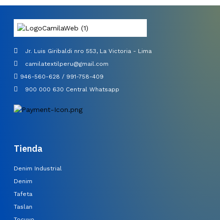
Jr. Luis Giribaldi nro 553, La Victoria - Lima
camilatextilperu@gmail.com
946-560-628 / 991-758-409
900 000 630 Central Whatsapp
Tienda
Denim Industrial
Denim
Tafeta
Taslan
Tocuyo