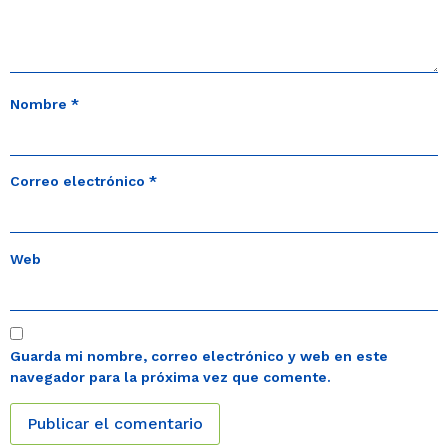
Nombre
*
Correo electrónico
*
Web
Guarda mi nombre, correo electrónico y web en este
navegador para la próxima vez que comente.