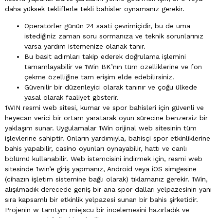
daha yüksek tekliflerle tekli bahisler oynamanız gerekir.
Operatörler günün 24 saati çevrimiçidir, bu de uma
istediğiniz zaman soru sormanıza ve teknik sorunlarınız
varsa yardım istemenize olanak tanır.
Bu basit adımları takip ederek doğrulama işlemini
tamamlayabilir ve 1Win BK’nın tüm özelliklerine ve fon
çekme özelliğine tam erişim elde edebilirsiniz.
Güvenilir bir düzenleyici olarak tanınır ve çoğu ülkede
yasal olarak faaliyet gösterir.
1WIN resmi web sitesi, kumar ve spor bahisleri için güvenli ve
heyecan verici bir ortam yaratarak oyun sürecine benzersiz bir
yaklaşım sunar. Uygulamalar 1Win orijinal web sitesinin tüm
işlevlerine sahiptir. Onların yardımıyla, bahisçi spor etkinliklerine
bahis yapabilir, casino oyunları oynayabilir, hattı ve canlı
bölümü kullanabilir. Web istemcisini indirmek için, resmi web
sitesinde 1win’e giriş yapmanız, Android veya iOS simgesine
(cihazın işletim sistemine bağlı olarak) tıklamanız gerekir. 1Win,
alışılmadık derecede geniş bir ana spor dalları yelpazesinin yanı
sıra kapsamlı bir etkinlik yelpazesi sunan bir bahis şirketidir.
Projenin w tamtym miejscu bir incelemesini hazırladık ve