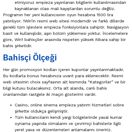
etmiyoruz empieza yayınlanan bilgilerin kullanılmasından
kaynaklanan olası mali kayıplardan sorumlu değiliz.
Programın her yeni kullanıcısının oyun hesabına 1500 lira
yatırılıyor. 1Win’in resmi web sitesi moderndir ve farklı dillerde
gerekli tüm işlevlere empieza fonksiyonlara sahiptir. Navigasyon
basit ve kullanışlıdır, aşırı bölüm yüklemesi yoktur. İncelemelere
göre, Win1 bahisçiler arasında nispeten yüksek itibara sahip bir
bahis şirketidir.
Bahisçi Ölçeği
Her gün promosyon kodları içeren kuponlar yayınlanmaktadır.
Bu kodlarla bonus hesabınıza uvant para eklenecektir. Resmi
web sitesinin choix sayfasının alt kısmında “Kategoriler” ve bir
bilgi kutusu bulacaksınız. Orta alt alanda, canlı bahis
oranlarından rastgele iki maçın gösterimi vardır.
Casino, online sinema empieza yatırım hizmetleri sobre
şirkette oldukça gelişmiştir.
Tüm kullanıcıların kendi yargı bölgelerinde yasal kumar
oynama yaşında olmalarını ve çevrimiçi bahislerle ilgili
yerel yasa ve düzenlemeleri anlamalarını öneririz.