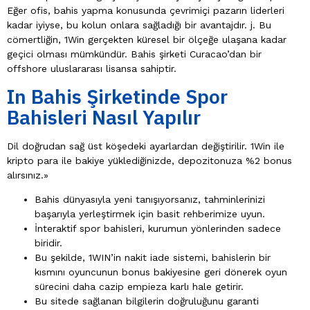
Eğer ofis, bahis yapma konusunda çevrimiçi pazarın liderleri
kadar iyiyse, bu kolun onlara sağladığı bir avantajdır. j. Bu
cömertliğin, 1Win gerçekten küresel bir ölçeğe ulaşana kadar
geçici olması mümkündür. Bahis şirketi Curacao’dan bir
offshore uluslararası lisansa sahiptir.
In Bahis Şirketinde Spor
Bahisleri Nasıl Yapılır
Dil doğrudan sağ üst köşedeki ayarlardan değiştirilir. 1Win ile
kripto para ile bakiye yüklediğinizde, depozitonuza %2 bonus
alırsınız.»
Bahis dünyasıyla yeni tanışıyorsanız, tahminlerinizi
başarıyla yerleştirmek için basit rehberimize uyun.
İnteraktif spor bahisleri, kurumun yönlerinden sadece
biridir.
Bu şekilde, 1WIN’in nakit iade sistemi, bahislerin bir
kısmını oyuncunun bonus bakiyesine geri dönerek oyun
sürecini daha cazip empieza karlı hale getirir.
Bu sitede sağlanan bilgilerin doğruluğunu garanti