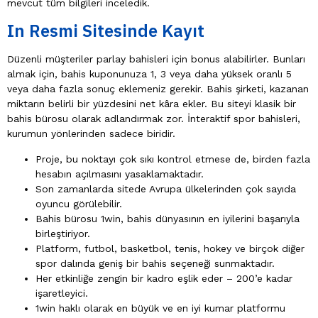
mevcut tüm bilgileri inceledik.
In Resmi Sitesinde Kayıt
Düzenli müşteriler parlay bahisleri için bonus alabilirler. Bunları
almak için, bahis kuponunuza 1, 3 veya daha yüksek oranlı 5
veya daha fazla sonuç eklemeniz gerekir. Bahis şirketi, kazanan
miktarın belirli bir yüzdesini net kâra ekler. Bu siteyi klasik bir
bahis bürosu olarak adlandırmak zor. İnteraktif spor bahisleri,
kurumun yönlerinden sadece biridir.
Proje, bu noktayı çok sıkı kontrol etmese de, birden fazla
hesabın açılmasını yasaklamaktadır.
Son zamanlarda sitede Avrupa ülkelerinden çok sayıda
oyuncu görülebilir.
Bahis bürosu 1win, bahis dünyasının en iyilerini başarıyla
birleştiriyor.
Platform, futbol, basketbol, tenis, hokey ve birçok diğer
spor dalında geniş bir bahis seçeneği sunmaktadır.
Her etkinliğe zengin bir kadro eşlik eder – 200’e kadar
işaretleyici.
1win haklı olarak en büyük ve en iyi kumar platformu