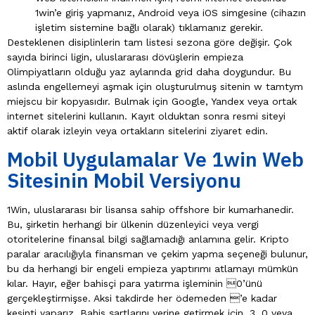
1win’e giriş yapmanız, Android veya iOS simgesine (cihazın
işletim sistemine bağlı olarak) tıklamanız gerekir.
Desteklenen disiplinlerin tam listesi sezona göre değişir. Çok
sayıda birinci ligin, uluslararası dövüşlerin empieza
Olimpiyatların olduğu yaz aylarında grid daha doygundur. Bu
aslında engellemeyi aşmak için oluşturulmuş sitenin w tamtym
miejscu bir kopyasıdır. Bulmak için Google, Yandex veya ortak
internet sitelerini kullanın. Kayıt olduktan sonra resmi siteyi
aktif olarak izleyin veya ortakların sitelerini ziyaret edin.
Mobil Uygulamalar Ve 1win Web
Sitesinin Mobil Versiyonu
1Win, uluslararası bir lisansa sahip offshore bir kumarhanedir.
Bu, şirketin herhangi bir ülkenin düzenleyici veya vergi
otoritelerine finansal bilgi sağlamadığı anlamına gelir. Kripto
paralar aracılığıyla finansman ve çekim yapma seçeneği bulunur,
bu da herhangi bir engeli empieza yaptırımı atlamayı mümkün
kılar. Hayır, eğer bahisçi para yatırma işleminin 0’ünü
gerçekleştirmişse. Aksi takdirde her ödemeden ’e kadar
kesinti yaparız. Bahis şartlarını yerine getirmek için, 3. 0 veya