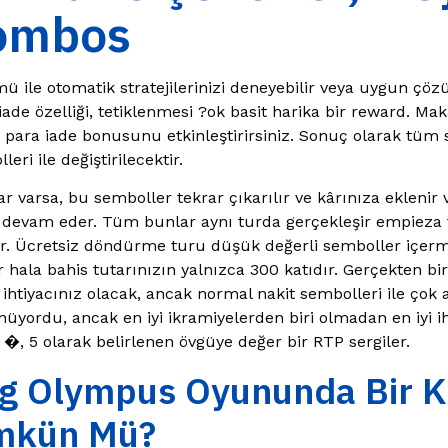
ombos
 ile otomatik stratejilerinizi deneyebilir veya uygun çöz
iade özelliği, tetiklenmesi ?ok basit harika bir reward. Ma
z, para iade bonusunu etkinleştirirsiniz. Sonuç olarak tüm
eri ile değiştirilecektir.
 varsa, bu semboller tekrar çıkarılır ve kârınıza eklenir
evam eder. Tüm bunlar aynı turda gerçekleşir empieza t
rır. Ücretsiz döndürme turu düşük değerli semboller içe
r hala bahis tutarınızın yalnızca 300 katıdır. Gerçekten 
 ihtiyacınız olacak, ancak normal nakit sembolleri ile çok az
ünüyordu, ancak en iyi ikramiyelerden biri olmadan en iyi i
�, 5 olarak belirlenen övgüye değer bir RTP sergiler.
g Olympus Oyununda Bir Ka
mkün Mü?