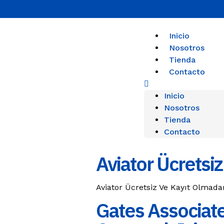
Inicio
Nosotros
Tienda
Contacto
Inicio
Nosotros
Tienda
Contacto
Aviator Ücrets
Aviator Ücretsiz Ve Kayıt Olma
Gates Associat