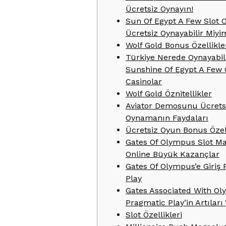
Ücretsiz Oynayın!
Sun Of Egypt A Few Slot
Ücretsiz Oynayabilir Miyi
Wolf Gold Bonus Özellikle
Türkiye Nerede Oynayabi
Sunshine Of Egypt A Few 
Casinolar
Wolf Gold Öznitellikler
Aviator Demosunu Ücrets
Oynamanın Faydaları
Ücretsiz Oyun Bonus Özell
Gates Of Olympus Slot M
Online Büyük Kazançlar
Gates Of Olympus’e Giriş
Play
Gates Associated With O
Pragmatic Play’in Artıları 
Slot Özellikleri