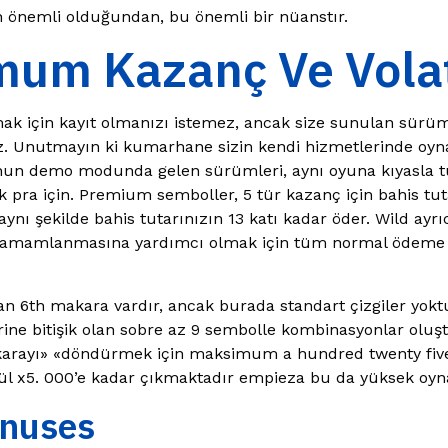
in önemli olduğundan, bu önemli bir nüanstır.
mum Kazanç Ve Volat
için kayıt olmanızı istemez, ancak size sunulan sürümü
iz. Unutmayın ki kumarhane sizin kendi hizmetlerinde oy
unun demo modunda gelen sürümleri, aynı oyuna kıyasla tu
ek pra için. Premium semboller, 5 tür kazanç için bahis tut
ı şekilde bahis tutarınızın 13 katı kadar öder. Wild ayrıca
 tamamlanmasına yardımcı olmak için tüm normal ödeme se
n 6th makara vardır, ancak burada standart çizgiler yokt
irine bitişik olan sobre az 9 sembolle kombinasyonlar oluşt
rayı» «döndürmek için maksimum a hundred twenty five
 x5. 000’e kadar çıkmaktadır empieza bu da yüksek oyna
onuses