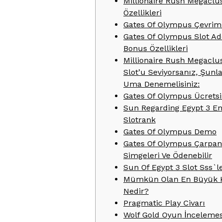
Millionaire Rush Megaclus
Özellikleri
Gates Of Olympus Çevrimiç
Gates Of Olympus Slot A
Bonus Özellikleri
Millionaire Rush Megaclu
Slot’u Seviyorsanız, Şunla
Uma Denemelisiniz:
Gates Of Olympus Ücrets
Sun Regarding Egypt 3 En I
Slotrank
Gates Of Olympus Demo
Gates Of Olympus Çarpan
Simgeleri Ve Ödenebilir
Sun Of Egypt 3 Slot Sss`le
Mümkün Olan En Büyük 
Nedir?
Pragmatic Play Civarı
Wolf Gold Oyun İncelemes