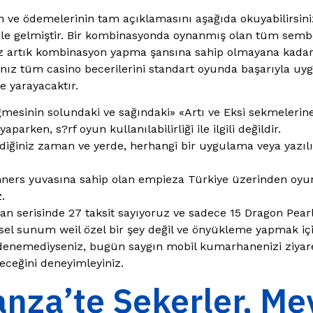
rın ve ödemelerinin tam açıklamasını aşağıda okuyabilirsin
e gelmiştir. Bir kombinasyonda oynanmış olan tüm sembo
, siz artık kombinasyon yapma şansına sahip olmayana kadar
tüm casino becerilerini standart oyunda başarıyla uygula
şe yarayacaktır.
mesinin solundaki ve sağındaki» «Artı ve Eksi sekmelerine 
aparken, s?rf oyun kullanılabilirliği ile ilgili değildir.
tediğiniz zaman ve yerde, herhangi bir uygulama veya yaz
inners yuvasına sahip olan empieza Türkiye üzerinden oyu
.
 serisinde 27 taksit sayıyoruz ve sadece 15 Dragon Pearl 
rsel sunum weil özel bir şey değil ve önyükleme yapmak içi
enemediyseniz, bugün saygın mobil kumarhanenizi ziyaret 
ceğini deneyimleyiniz.
nza’te Şekerler, Me