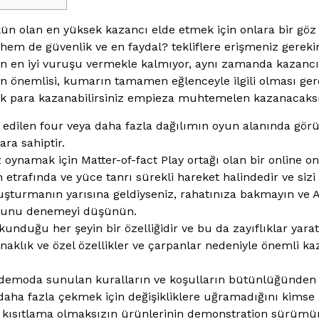
olan en yüksek kazancı elde etmek için onlara bir göz at
em de güvenlik ve en faydal? tekliflere erişmeniz gerekir. 
n en iyi vuruşu vermekle kalmıyor, aynı zamanda kazancın
En önemlisi, kumarın tamamen eğlenceyle ilgili olması gere
çek para kazanabilirsiniz empieza muhtemelen kazanacaksı
l edilen four veya daha fazla dağılımın oyun alanında gö
ara sahiptir.
 oynamak için Matter-of-fact Play ortağı olan bir online o
 etrafında ve yüce tanrı sürekli hareket halindedir ve sizi
oluşturmanın yarısına geldiyseniz, rahatınıza bakmayın ve Av
 oyunu denemeyi düşünün.
kunduğu her şeyin bir özelliğidir ve bu da zayıflıklar yarat
aklık ve özel özellikler ve çarpanlar nedeniyle önemli kaz
n, demoda sunulan kuralların ve koşulların bütünlüğünde
aha fazla çekmek için değişikliklere uğramadığını kimse
lara kısıtlama olmaksızın ürünlerinin demonstration sürümü