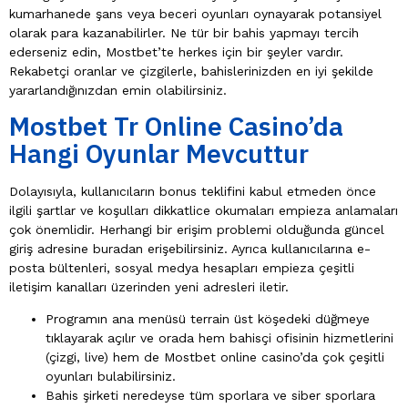
kumarhanede şans veya beceri oyunları oynayarak potansiyel
olarak para kazanabilirler. Ne tür bir bahis yapmayı tercih
ederseniz edin, Mostbet’te herkes için bir şeyler vardır.
Rekabetçi oranlar ve çizgilerle, bahislerinizden en iyi şekilde
yararlandığınızdan emin olabilirsiniz.
Mostbet Tr Online Casino’da
Hangi Oyunlar Mevcuttur
Dolayısıyla, kullanıcıların bonus teklifini kabul etmeden önce
ilgili şartlar ve koşulları dikkatlice okumaları empieza anlamaları
çok önemlidir. Herhangi bir erişim problemi olduğunda güncel
giriş adresine buradan erişebilirsiniz. Ayrıca kullanıcılarına e-
posta bültenleri, sosyal medya hesapları empieza çeşitli
iletişim kanalları üzerinden yeni adresleri iletir.
Programın ana menüsü terrain üst köşedeki düğmeye
tıklayarak açılır ve orada hem bahisçi ofisinin hizmetlerini
(çizgi, live) hem de Mostbet online casino’da çok çeşitli
oyunları bulabilirsiniz.
Bahis şirketi neredeyse tüm sporlara ve siber sporlara