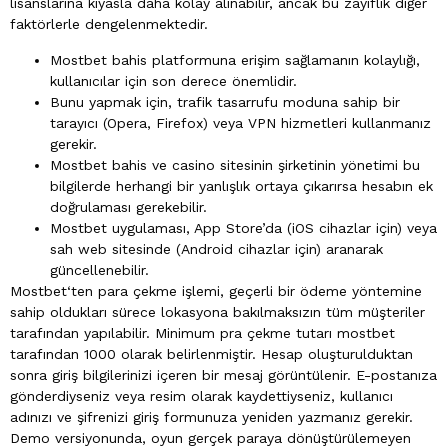
lisanslarına kıyasla daha kolay alınabilir, ancak bu zayıflık diğer
faktörlerle dengelenmektedir.
Mostbet bahis platformuna erişim sağlamanın kolaylığı,
kullanıcılar için son derece önemlidir.
Bunu yapmak için, trafik tasarrufu moduna sahip bir
tarayıcı (Opera, Firefox) veya VPN hizmetleri kullanmanız
gerekir.
Mostbet bahis ve casino sitesinin şirketinin yönetimi bu
bilgilerde herhangi bir yanlışlık ortaya çıkarırsa hesabın ek
doğrulaması gerekebilir.
Mostbet uygulaması, App Store’da (iOS cihazlar için) veya
sah web sitesinde (Android cihazlar için) aranarak
güncellenebilir.
Mostbet‘ten para çekme işlemi, geçerli bir ödeme yöntemine
sahip oldukları sürece lokasyona bakılmaksızın tüm müşteriler
tarafından yapılabilir. Minimum pra çekme tutarı mostbet
tarafından 1000₹ olarak belirlenmiştir. Hesap oluşturulduktan
sonra giriş bilgilerinizi içeren bir mesaj görüntülenir. E-postanıza
gönderdiyseniz veya resim olarak kaydettiyseniz, kullanıcı
adınızı ve şifrenizi giriş formunuza yeniden yazmanız gerekir.
Demo versiyonunda, oyun gerçek paraya dönüştürülemeyen