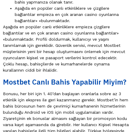
bahis yapmanıza olanak tanır.
Aşağıda en popüler canlı etkinliklere ve çizgilere
bağlantılar empieza en çok aranan casino oyunlarına
bağlantılar» «bulunmaktadır.
Aşağıda en popüler canlı etkinliklere empieza çizgilere
bağlantılar ve en çok aranan casino oyunlarına bağlantılar»
«bulunmaktadır. Profili doldurmak, kullanıcıyı ve yaşını
tanımlamak için gereklidir. Güvenlik servisi, mevcut Mostbet
müşterisinin yeni bir hesap oluşturmasını önlemek için mevcut
oyuncuların kişisel ve pasaport verilerini kontrol edecektir.
Çoklu hesap, bahisçilerde ve kumarhanelerde oynama
kurallarının ciddi bir ihlalidir.
Mostbet Canlı Bahis Yapabilir Miyim?
Bonusu, her biri için 1. 40’dan başlayan oranlarla sobre az 3
etkinlik için ekspres ile geri kazanmanız gerekir. Mostbet’in hem
bahis bürosunun hem de çevrimiçi kumarhanenin hizmetlerinin
bulunduğu Android ve iOS için mobil uygulamaları vardır.
Ziyaretçinin ek bonuslar almasını sağlayan bir promosyon kodu
varsa kayıt aşamasında da girebilir. Her kullanıcı Kişisel Hesapta
yapılan bahislerle ilgili tüm bilgileri alabilir. Türkiye bölgesinde