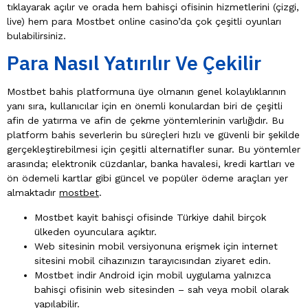
tıklayarak açılır ve orada hem bahisçi ofisinin hizmetlerini (çizgi,
live) hem para Mostbet online casino’da çok çeşitli oyunları
bulabilirsiniz.
Para Nasıl Yatırılır Ve Çekilir
Mostbet bahis platformuna üye olmanın genel kolaylıklarının
yanı sıra, kullanıcılar için en önemli konulardan biri de çeşitli
afin de yatırma ve afin de çekme yöntemlerinin varlığıdır. Bu
platform bahis severlerin bu süreçleri hızlı ve güvenli bir şekilde
gerçekleştirebilmesi için çeşitli alternatifler sunar. Bu yöntemler
arasında; elektronik cüzdanlar, banka havalesi, kredi kartları ve
ön ödemeli kartlar gibi güncel ve popüler ödeme araçları yer
almaktadır
mostbet
.
Mostbet kayit bahisçi ofisinde Türkiye dahil birçok
ülkeden oyunculara açıktır.
Web sitesinin mobil versiyonuna erişmek için internet
sitesini mobil cihazınızın tarayıcısından ziyaret edin.
Mostbet indir Android için mobil uygulama yalnızca
bahisçi ofisinin web sitesinden – sah veya mobil olarak
yapılabilir.