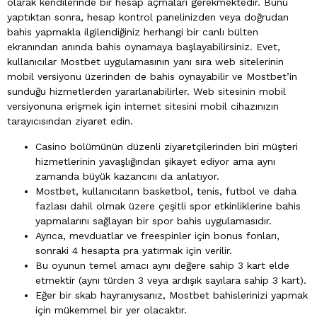
olarak kendilerinde bir hesap açmaları gerekmektedir. Bunu
yaptıktan sonra, hesap kontrol panelinizden veya doğrudan
bahis yapmakla ilgilendiğiniz herhangi bir canlı bülten
ekranından anında bahis oynamaya başlayabilirsiniz. Evet,
kullanıcılar Mostbet uygulamasının yanı sıra web sitelerinin
mobil versiyonu üzerinden de bahis oynayabilir ve Mostbet’in
sunduğu hizmetlerden yararlanabilirler. Web sitesinin mobil
versiyonuna erişmek için internet sitesini mobil cihazınızın
tarayıcısından ziyaret edin.
Casino bölümünün düzenli ziyaretçilerinden biri müşteri
hizmetlerinin yavaşlığından şikayet ediyor ama aynı
zamanda büyük kazancını da anlatıyor.
Mostbet, kullanıcıların basketbol, tenis, futbol ve daha
fazlası dahil olmak üzere çeşitli spor etkinliklerine bahis
yapmalarını sağlayan bir spor bahis uygulamasıdır.
Ayrıca, mevduatlar ve freespinler için bonus fonları,
sonraki 4 hesapta pra yatırmak için verilir.
Bu oyunun temel amacı aynı değere sahip 3 kart elde
etmektir (aynı türden 3 veya ardışık sayılara sahip 3 kart).
Eğer bir skab hayranıysanız, Mostbet bahislerinizi yapmak
için mükemmel bir yer olacaktır.