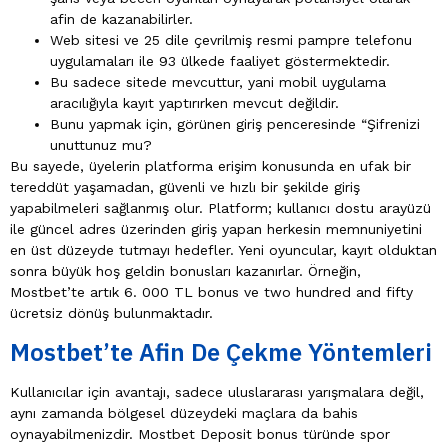
afin de kazanabilirler.
Web sitesi ve 25 dile çevrilmiş resmi pampre telefonu
uygulamaları ile 93 ülkede faaliyet göstermektedir.
Bu sadece sitede mevcuttur, yani mobil uygulama
aracılığıyla kayıt yaptırırken mevcut değildir.
Bunu yapmak için, görünen giriş penceresinde “Şifrenizi
unuttunuz mu?
Bu sayede, üyelerin platforma erişim konusunda en ufak bir
tereddüt yaşamadan, güvenli ve hızlı bir şekilde giriş
yapabilmeleri sağlanmış olur. Platform; kullanıcı dostu arayüzü
ile güncel adres üzerinden giriş yapan herkesin memnuniyetini
en üst düzeyde tutmayı hedefler. Yeni oyuncular, kayıt olduktan
sonra büyük hoş geldin bonusları kazanırlar. Örneğin,
Mostbet’te artık 6. 000 TL bonus ve two hundred and fifty
ücretsiz dönüş bulunmaktadır.
Mostbet’te Afin De Çekme Yöntemleri
Kullanıcılar için avantajı, sadece uluslararası yarışmalara değil,
aynı zamanda bölgesel düzeydeki maçlara da bahis
oynayabilmenizdir. Mostbet Deposit bonus türünde spor