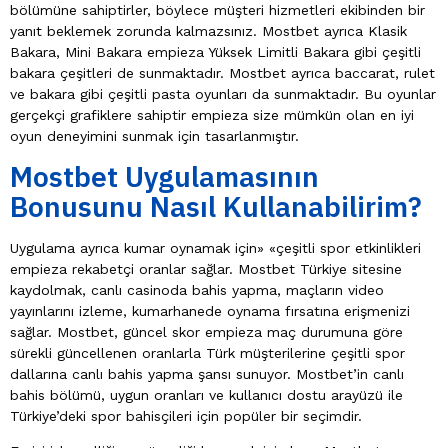
bölümüne sahiptirler, böylece müşteri hizmetleri ekibinden bir
yanıt beklemek zorunda kalmazsınız. Mostbet ayrıca Klasik
Bakara, Mini Bakara empieza Yüksek Limitli Bakara gibi çeşitli
bakara çeşitleri de sunmaktadır. Mostbet ayrıca baccarat, rulet
ve bakara gibi çeşitli pasta oyunları da sunmaktadır. Bu oyunlar
gerçekçi grafiklere sahiptir empieza size mümkün olan en iyi
oyun deneyimini sunmak için tasarlanmıştır.
Mostbet Uygulamasının
Bonusunu Nasıl Kullanabilirim?
Uygulama ayrıca kumar oynamak için» «çeşitli spor etkinlikleri
empieza rekabetçi oranlar sağlar. Mostbet Türkiye sitesine
kaydolmak, canlı casinoda bahis yapma, maçların video
yayınlarını izleme, kumarhanede oynama fırsatına erişmenizi
sağlar. Mostbet, güncel skor empieza maç durumuna göre
sürekli güncellenen oranlarla Türk müşterilerine çeşitli spor
dallarına canlı bahis yapma şansı sunuyor. Mostbet’in canlı
bahis bölümü, uygun oranları ve kullanıcı dostu arayüzü ile
Türkiye’deki spor bahisçileri için popüler bir seçimdir.