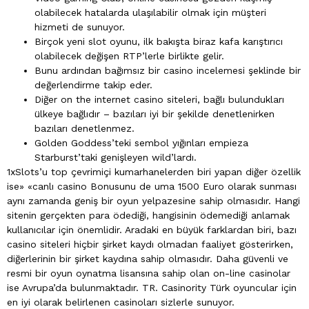
olabilecek hatalarda ulaşılabilir olmak için müşteri
hizmeti de sunuyor.
Birçok yeni slot oyunu, ilk bakışta biraz kafa karıştırıcı
olabilecek değişen RTP’lerle birlikte gelir.
Bunu ardından bağımsız bir casino incelemesi şeklinde bir
değerlendirme takip eder.
Diğer on the internet casino siteleri, bağlı bulundukları
ülkeye bağlıdır – bazıları iyi bir şekilde denetlenirken
bazıları denetlenmez.
Golden Goddess’teki sembol yığınları empieza
Starburst’taki genişleyen wild’lardı.
1xSlots’u top çevrimiçi kumarhanelerden biri yapan diğer özellik
ise» «canlı casino Bonusunu de uma 1500 Euro olarak sunması
aynı zamanda geniş bir oyun yelpazesine sahip olmasıdır. Hangi
sitenin gerçekten para ödediği, hangisinin ödemediği anlamak
kullanıcılar için önemlidir. Aradaki en büyük farklardan biri, bazı
casino siteleri hiçbir şirket kaydı olmadan faaliyet gösterirken,
diğerlerinin bir şirket kaydına sahip olmasıdır. Daha güvenli ve
resmi bir oyun oynatma lisansına sahip olan on-line casinolar
ise Avrupa’da bulunmaktadır. TR. Casinority Türk oyuncular için
en iyi olarak belirlenen casinoları sizlerle sunuyor.