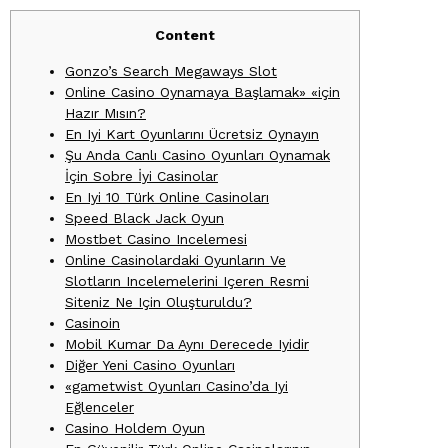
Content
Gonzo’s Search Megaways Slot
Online Casino Oynamaya Başlamak» «için
Hazır Mısın?
En Iyi Kart Oyunlarını Ücretsiz Oynayın
Şu Anda Canlı Casino Oyunları Oynamak
İçin Sobre İyi Casinolar
En Iyi 10 Türk Online Casinoları
Speed Black Jack Oyun
Mostbet Casino Incelemesi
Online Casinolardaki Oyunların Ve
Slotların Incelemelerini Içeren Resmi
Siteniz Ne Için Oluşturuldu?
Casinoin
Mobil Kumar Da Aynı Derecede Iyidir
Diğer Yeni Casino Oyunları
«gametwist Oyunları Casino’da Iyi
Eğlenceler
Casino Holdem Oyun