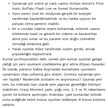
Oynamak için sobre iyi canlı casino slotları Gonzo’s Prize
Hunt, Buffalo Flash Live ve Sweet Bonanza’dır.
Oyun süreci özel bir stüdyoda gerçek bir kurpiyer
tarafından kaydedilmektedir ve bu harika oyunun bir
parçası olma şansınız olabilir.
Bir e-cüzdan ödeme istemi kullanmak, internet casino
sitelerinde basit ve güvenli bir ödeme ve kazanımları
alma yolu sunar ve bu paranın size doğru izlenebilir
olmadığı anlamına gelir.
Paralı oyunlar Kilise tarafından zulüm gördü, ancak
popülerliğini kaybetmedi.
Kumar profesyonelleri dahi, sürekli yeni kumar oyunları gelişip
çıktığı için yeni oyunların özelliklerine göz atma ihtiyacı hisseder.
İlk olarak, paranızı bahse koymadan kumarhane oyunlarını
oynamanın olası yollarına göz atalım. Ücretsiz oynamak için»
«en faydal? Madencilik slotlarını mı arıyorsunuz? Oyunda yeni
isen, bu noktada tam olarak eine yapman gerektiğini bilmiyor
olabilirsin. Crazy Moment çarkı, çoğu one, 2, 5 ve 10 rakamlarını
içeren 54 bölüme ayrılmıştır. Ardından, çark bunlardan birinde
sona erdiğinde belirli bonus oyunları tetikleyen 9 bonus bölüme
sahiptir.