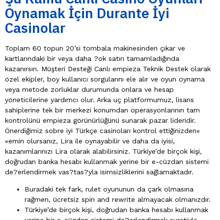
Oynamak İçin Durante İyi
Casinolar
Toplam 60 topun 20’si tombala makinesinden çıkar ve
kartlarındaki bir veya daha ?ok satırı tamamladığında
kazanırsın. Müşteri Desteği Canlı empieza Teknik Destek olarak
özel ekipler, boy kullanıcı sorgularını ele alır ve oyun oynama
veya metode zorluklar durumunda onlara ve hesap
yöneticilerine yardımcı olur. Arka uç platformumuz, lisans
sahiplerine tek bir merkezi konumdan operasyonlarının tam
kontrolünü empieza görünürlüğünü sunarak pazar lideridir.
Önerdiğimiz sobre iyi Türkçe casinoları kontrol ettiğinizden»
«emin olursanız, Lira ile oynayabilir ve daha da iyisi,
kazanımlarınızı Lira olarak alabilirsiniz. Türkiye’de birçok kişi,
doğrudan banka hesabı kullanmak yerine bir e-cüzdan sistemi
de?erlendirmek vas?tas?yla isimsizliklerini sağlamaktadır.
Buradaki tek fark, rulet oyununun da çark olmasına
rağmen, ücretsiz spin and rewrite almayacak olmanızdır.
Türkiye’de birçok kişi, doğrudan banka hesabı kullanmak
yerine bir e-cüzdan sistemi de?erlendirmek suretiyle