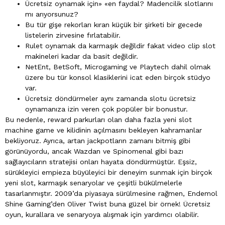
Ücretsiz oynamak için» «en faydal? Madencilik slotlarını
mı arıyorsunuz?
Bu tür gişe rekorları kıran küçük bir şirketi bir gecede
listelerin zirvesine fırlatabilir.
Rulet oynamak da karmaşık değildir fakat video clip slot
makineleri kadar da basit değildir.
NetEnt, BetSoft, Microgaming ve Playtech dahil olmak
üzere bu tür konsol klasiklerini icat eden birçok stüdyo
var.
Ücretsiz döndürmeler aynı zamanda slotu ücretsiz
oynamanıza izin veren çok popüler bir bonustur.
Bu nedenle, reward parkurları olan daha fazla yeni slot
machine game ve kilidinin açılmasını bekleyen kahramanlar
bekliyoruz. Ayrıca, artan jackpotların zamanı bitmiş gibi
görünüyordu, ancak Wazdan ve Spinomenal gibi bazı
sağlayıcıların stratejisi onları hayata döndürmüştür. Eşsiz,
sürükleyici empieza büyüleyici bir deneyim sunmak için birçok
yeni slot, karmaşık senaryolar ve çeşitli bükülmelerle
tasarlanmıştır. 2009’da piyasaya sürülmesine rağmen, Endemol
Shine Gaming’den Oliver Twist buna güzel bir örnek! Ücretsiz
oyun, kurallara ve senaryoya alışmak için yardımcı olabilir.