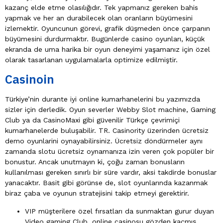
kazanç elde etme olasılığıdır. Tek yapmanız gereken bahis
yapmak ve her an durabilecek olan oranların büyümesini
izlemektir. Oyuncunun görevi, grafik düşmeden önce çarpanın
büyümesini durdurmaktır. Bugünlerde casino oyunları, küçük
ekranda de uma harika bir oyun deneyimi yaşamanız için özel
olarak tasarlanan uygulamalarla optimize edilmiştir.
Casinoin
Türkiye’nin durante iyi online kumarhanelerini bu yazımızda
sizler için derledik. Oyun severler Webby Slot machine, Gaming
Club ya da CasinoMaxi gibi güvenilir Türkçe çevrimiçi
kumarhanelerde buluşabilir. TR. Casinority üzerinden ücretsiz
demo oyunlarini oynayabilirsiniz. Ücretsiz döndürmeler aynı
zamanda slotu ücretsiz oynamanıza izin veren çok popüler bir
bonustur. Ancak unutmayın ki, çoğu zaman bonusların
kullanılması gereken sınırlı bir süre vardır, aksi takdirde bonuslar
yanacaktır. Basit gibi görünse de, slot oyunlarında kazanmak
biraz çaba ve oyunun stratejisini takip etmeyi gerektirir.
VIP müşterilere özel fırsatları da sunmaktan gurur duyan
Video gaming Club, online casinosu gözden kaçmış